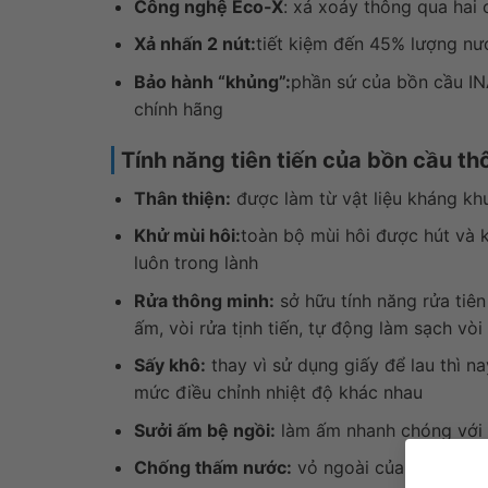
Công nghệ Eco-X
: xả xoáy thông qua hai
Xả nhấn 2 nút:
tiết kiệm đến 45% lượng nư
Bảo hành “khủng”:
phần sứ của bồn cầu I
chính hãng
Tính năng tiên tiến của bồn cầu
Thân thiện:
được làm từ vật liệu kháng kh
Khử mùi hôi:
toàn bộ mùi hôi được hút và 
luôn trong lành
Rửa thông minh:
sở hữu tính năng rửa tiên
ấm, vòi rửa tịnh tiến, tự động làm sạch vòi
Sấy khô:
thay vì sử dụng giấy để lau thì n
mức điều chỉnh nhiệt độ khác nhau
Sưởi ấm bệ ngồi:
làm ấm nhanh chóng với n
Chống thấm nước:
vỏ ngoài của nắp rửa c