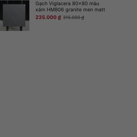
Gạch Viglacera 80x80 màu
xám HM806 granite men matt
235.000
₫
315.000
₫