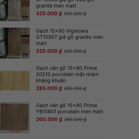
granite men matt
325.000
₫
425.000
₫
Gạch 15x90 Viglacera
GT15907 giả gỗ granite men
matt
325.000
₫
425.000
₫
Gạch vân gỗ 15x80 Prime
20510 porcelain mặt nhám
kháng khuẩn
285.000
₫
385.000
₫
Gạch vân gỗ 15x80 Prime
YB15801 porcelain men matt
260.000
₫
385.000
₫