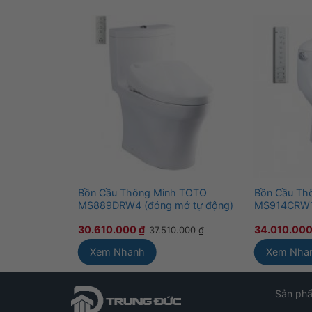
Bồn Cầu Thông Minh TOTO
Bồn Cầu Th
MS889DRW4 (đóng mở tự động)
MS914CRW12
30.610.000
₫
34.010.00
37.510.000
₫
Xem Nhanh
Xem Nha
Sản ph