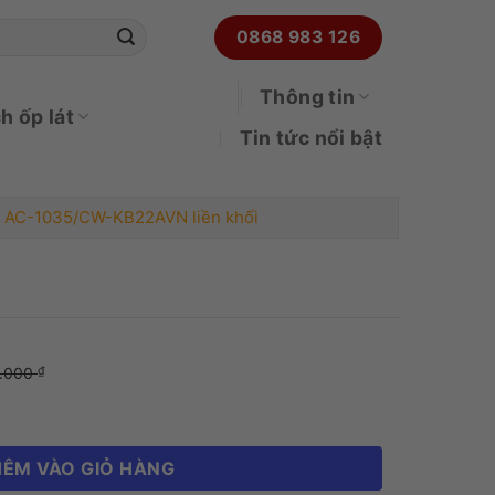
0868 983 126
Thông tin
h ốp lát
Tin tức nổi bật
X AC-1035/CW-KB22AVN liền khối
X AC-1035/CW-KB22AVN liền khối số lượng
0.000
₫
ÊM VÀO GIỎ HÀNG