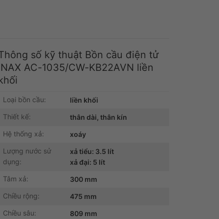
Thông số kỹ thuật Bồn cầu điện tử
INAX AC-1035/CW-KB22AVN liền
khối
Loại bồn cầu:
liền khối
Thiết kế:
thân dài, thân kín
Hệ thống xả:
xoáy
Lượng nước sử
xả tiểu: 3.5 lít
dụng:
xả đại: 5 lít
Tâm xả:
300 mm
Chiều rộng:
475 mm
Chiều sâu:
809 mm