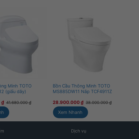
ông Minh TOTO
Bồn Cầu Thông Minh TOTO
Bồn
 (giấu dây)
MS885DW11 Nắp TCF4911Z
MS
0
₫
28.900.000
₫
22
41.680.000
₫
38.000.000
₫
nh
Xem Nhanh
ẩm
Dịch vụ