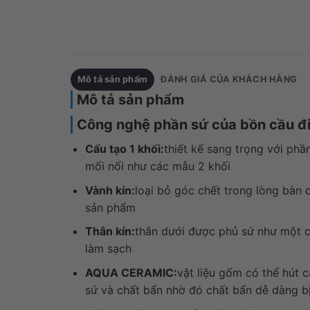
Mô tả sản phẩm
ĐÁNH GIÁ CỦA KHÁCH HÀNG
Mô tả sản phẩm
Công nghệ phần sứ của bồn cầu
Cấu tạo 1 khối:
thiết kế sang trọng với phần
mối nối như các mẫu 2 khối
Vành kín:
loại bỏ góc chết trong lòng bàn c
sản phẩm
Thân kín:
thân dưới được phủ sứ như một 
làm sạch
AQUA CERAMIC:
vật liệu gốm có thể hút 
sứ và chất bẩn nhờ đó chất bẩn dễ dàng bị