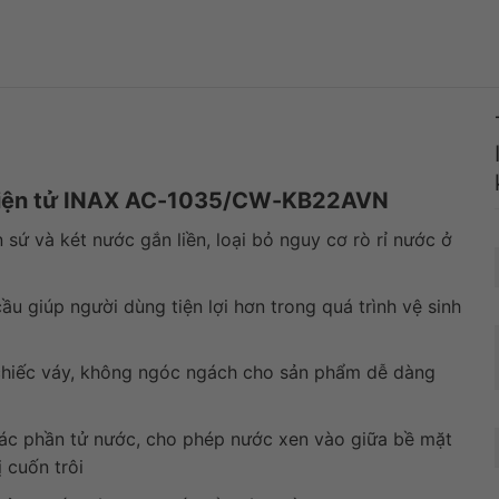
tại
khối
nhà
 điện tử INAX AC-1035/CW-KB22AVN
 sứ và két nước gắn liền, loại bỏ nguy cơ rò rỉ nước ở
ầu giúp người dùng tiện lợi hơn trong quá trình vệ sinh
chiếc váy, không ngóc ngách cho sản phẩm dễ dàng
các phần tử nước, cho phép nước xen vào giữa bề mặt
 cuốn trôi