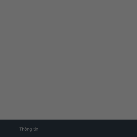
 Cầu Thông Minh TOTO
884W6 Nắp TCF6531Z
.810.000
₫
27.960.000
₫
Xem Nhanh
Thông tin