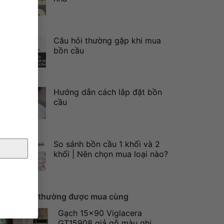
Câu hỏi thường gặp khi mua
bồn cầu
Hướng dẫn cách lắp đặt bồn
cầu
So sánh bồn cầu 1 khối và 2
khối | Nên chọn mua loại nào?
Sản phẩm thường được mua cùng
Gạch 15x90 Viglacera
GT15908 giả gỗ màu ghi