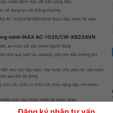
 cửa, cuốn đánh mọi vết bẩn cứng đầu
ớc sử dụng so với thông thường
NAX
AC-1035/CW-KB22AVN
được bảo hành 10 năm
 thông minh INAX AC-1035/CW-KB22AVN
uẩn, an toàn với sức khỏe người dùng
khử mùi qua lưới lọc cacbon, giữ cho bầu không khí
 tiến như rửa hậu môn, rửa trước cho phụ nữ, rửa nước
 rửa sau khi sử dụng
ay
bồn cầu điện tử INAX
có chức năng sấy với nhiều
hiều mức tùy chỉnh nhiệt độ khác nhau
hống thấm đạt tiêu chuẩn IPX4
Đăng ký nhận tư vấn