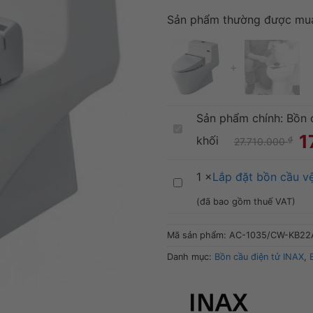
Sản phẩm thường được mu
+
Sản phẩm chính:
Bồn 
Bồn
1
khối
₫
27.710.000
cầu
điện
1
×
Lắp đặt bồn cầu vệ
Lắp
tử
(đã bao gồm thuế VAT)
đặt
INAX
bồn
Mã sản phẩm:
AC-1035/CW-KB22
AC-
cầu
Danh mục:
Bồn cầu điện tử INAX
,
1035/CW-
vệ
KB22AVN
sinh
liền