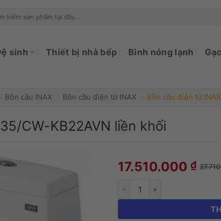
ìm
ếm:
vệ sinh
Thiết bị nhà bếp
Bình nóng lạnh
Gạc
»
Bồn cầu INAX
»
Bồn cầu điện tử INAX
»
Bồn cầu điện tử INA
035/CW-KB22AVN liền khối
Bồn cầu điện tử INA
17.510.000
₫
27.71
TH