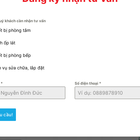
p tiết kiệm 50% năng lượng khi không sử dụng
 chế va đập và loại bỏ tiếng ồn
uý khách cần nhận tư vấn
ết bị phòng tắm
iện tử INAX AC-1035/CW-KB22AVN
h ốp lát
p két nước)
ết bị phòng bếp
h vụ sửa chữa, lắp đặt
)
n
*
Số điện thoại
*
m
:
20 mm
thải:
300 mm
u cầu!