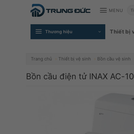
Skip
T
MENU
to
content
ki
Thiết bị 
Thương hiệu
Trang chủ
»
Thiết bị vệ sinh
»
Bồn cầu vệ sinh
Bồn cầu điện tử INAX AC-1