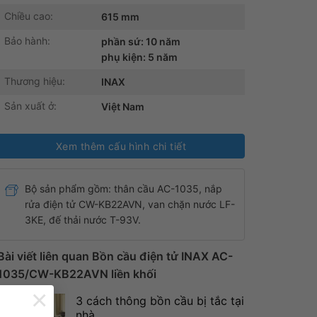
Chiều cao:
615 mm
Bảo hành:
phần sứ: 10 năm
phụ kiện: 5 năm
Thương hiệu:
INAX
Sản xuất ở:
Việt Nam
Xem thêm cấu hình chi tiết
Bộ sản phẩm gồm:
thân cầu AC-1035, nắp
rửa điện tử CW-KB22AVN, van chặn nước LF-
3KE, đế thải nước T-93V.
Bài viết liên quan Bồn cầu điện tử INAX AC-
1035/CW-KB22AVN liền khối
×
3 cách thông bồn cầu bị tắc tại
nhà