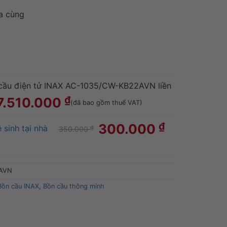
a cùng
cầu điện tử INAX AC-1035/CW-KB22AVN liền
₫
7.510.000
(đã bao gồm thuế VAT)
₫
300.000
 sinh tại nhà
₫
350.000
AVN
Bồn cầu INAX
,
Bồn cầu thông minh