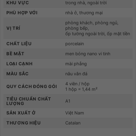
KHU VỰC
trong nhà, ngoài trời
PHÙ HỢP VỚI
nhà ở, thương mại
phòng khách, phòng ngủ,
VỊ TRÍ
phòng bếp,
ốp tường ngoài trời, ốp mặt tiền
CHẤT LIỆU
porcelain
BỀ MẶT
men bóng nano vi tinh
LOẠI CẠNH
mài phẳng
MÀU SẮC
nâu vân đá
4 viên / hộp
QUY CÁCH ĐÓNG GÓI
1 hộp = 1,44 m²
TIÊU CHUẨN CHẤT
A1
LƯỢNG
SẢN XUẤT Ở
Việt Nam
THƯƠNG HIỆU
Catalan