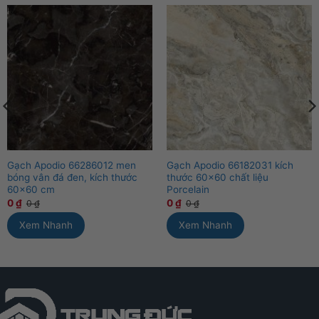
Gạch Apodio 66286012 men
Gạch Apodio 66182031 kích
bóng vân đá đen, kích thước
thước 60×60 chất liệu
60×60 cm
Porcelain
0
₫
0
₫
0
₫
0
₫
Xem Nhanh
Xem Nhanh