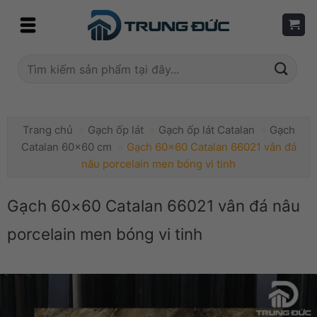
Skip
to
content
Tìm
kiếm:
Trang chủ
»
Gạch ốp lát
»
Gạch ốp lát Catalan
»
Gạch
Catalan 60x60 cm
»
Gạch 60×60 Catalan 66021 vân đá
nâu porcelain men bóng vi tinh
Gạch 60×60 Catalan 66021 vân đá nâu
porcelain men bóng vi tinh