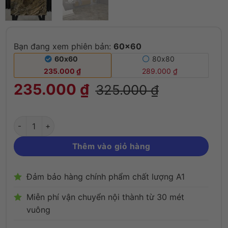
Bạn đang xem phiên bản:
60x60
Gạch 60x60 Catalan 66021 vân đá nâu porc
60x60
80x80
235.000
₫
289.000
₫
235.000
₫
325.000
₫
Thêm vào giỏ hàng
Đảm bảo hàng chính phẩm chất lượng A1
Miễn phí vận chuyển nội thành từ 30 mét
vuông