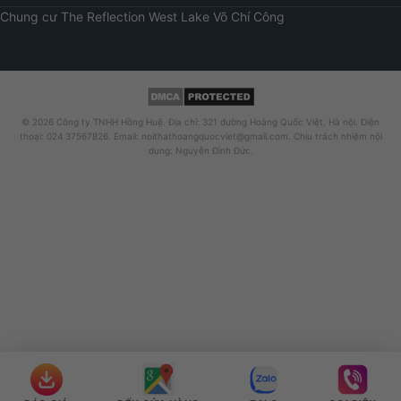
Chung cư
The Reflection West Lake
Võ Chí Công
© 2026 Công ty TNHH Hồng Huệ. Địa chỉ: 321 đường Hoàng Quốc Việt, Hà nội. Điện
thoại: 024 37567826. Email: noithathoangquocviet@gmail.com. Chịu trách nhiệm nội
dung: Nguyễn Đình Đức.