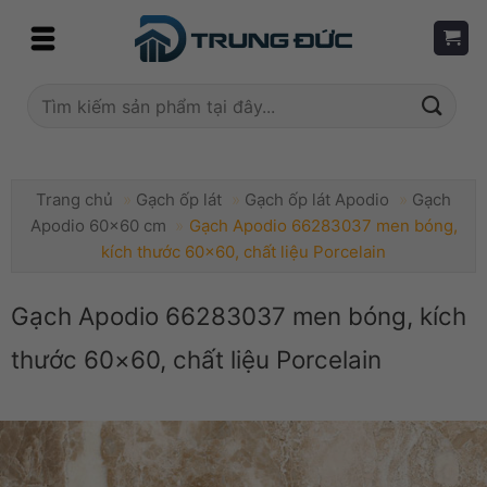
Skip
to
content
Tìm
kiếm:
Trang chủ
»
Gạch ốp lát
»
Gạch ốp lát Apodio
»
Gạch
Apodio 60x60 cm
»
Gạch Apodio 66283037 men bóng,
kích thước 60×60, chất liệu Porcelain
Gạch Apodio 66283037 men bóng, kích
thước 60×60, chất liệu Porcelain