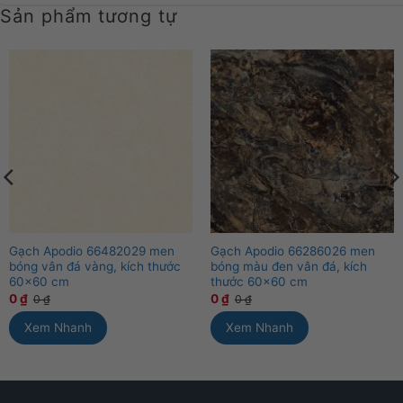
Sản phẩm tương tự
Gạch Apodio 66482029 men
Gạch Apodio 66286026 men
bóng vân đá vàng, kích thước
bóng màu đen vân đá, kích
60×60 cm
thước 60×60 cm
0
₫
0
₫
0
₫
0
₫
Xem Nhanh
Xem Nhanh