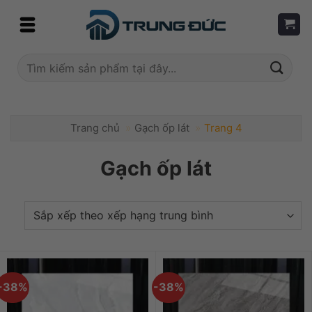
Skip
to
content
Tìm
kiếm:
Trang chủ
»
Gạch ốp lát
»
Trang 4
Gạch ốp lát
-38%
-38%