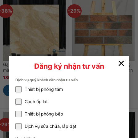
-38%
-29%
×
Gạch 60×60 60077 vân đá
Gạch thẻ giả cổ 25×50 Hồng
Đăng ký nhận tư vấn
màu vàng porcelain men bóng
Hà 2506 – Sự quý phái và linh
thiêng
185.000
₫
299.000
₫
Dịch vụ quý khách cần nhận tư vấn
230.000
₫
325.000
₫
Thiết bị phòng tắm
Xem Nhanh
Xem Nhanh
Gạch ốp lát
Thiết bị phòng bếp
-29%
-32%
Dịch vụ sửa chữa, lắp đặt