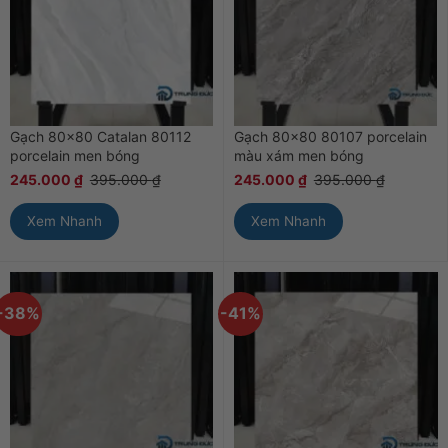
Gạch 80×80 Catalan 80112
Gạch 80×80 80107 porcelain
porcelain men bóng
màu xám men bóng
245.000
₫
395.000
₫
245.000
₫
395.000
₫
Xem Nhanh
Xem Nhanh
-38%
-41%