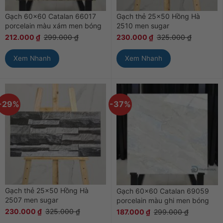
Gạch 60×60 Catalan 66017
Gạch thẻ 25×50 Hồng Hà
porcelain màu xám men bóng
2510 men sugar
212.000
₫
299.000
₫
230.000
₫
325.000
₫
Xem Nhanh
Xem Nhanh
-29%
-37%
Gạch thẻ 25×50 Hồng Hà
Gạch 60×60 Catalan 69059
2507 men sugar
porcelain màu ghi men bóng
230.000
₫
325.000
₫
187.000
₫
299.000
₫