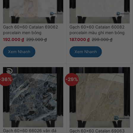
Gạch 60×60 Catalan 69062
Gạch 60×60 Catalan 60082
porcelain men bóng
porcelain màu ghi men bóng
192.000
₫
299.000
₫
187.000
₫
299.000
₫
Xem Nhanh
Xem Nhanh
-36%
-29%
Gạch 60×60 66026 vân đá
Gạch 60×60 Catalan 69063