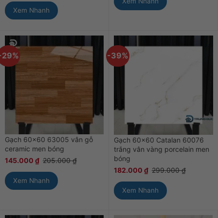
Xem Nhanh
Xem Nhanh
-29%
-39%
Gạch 60×60 63005 vân gỗ
Gạch 60×60 Catalan 60076
ceramic men bóng
trắng vân vàng porcelain men
bóng
145.000
₫
205.000
₫
182.000
₫
299.000
₫
Xem Nhanh
Xem Nhanh