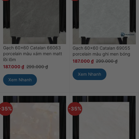
Gạch 60×60 Catalan 66063
Gạch 60×60 Catalan 69055
porcelain màu xám men matt
porcelain màu ghi men bóng
lồi lõm
187.000
₫
299.000
₫
187.000
₫
299.000
₫
Xem Nhanh
Xem Nhanh
-35%
-35%