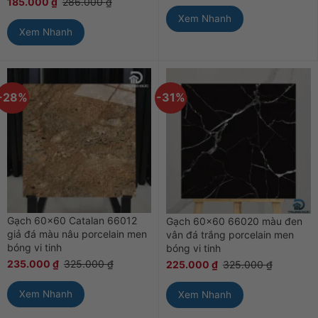
185.000
₫
286.000
₫
Xem Nhanh
Xem Nhanh
-28%
-31%
Gạch 60×60 Catalan 66012
Gạch 60×60 66020 màu đen
giả đá màu nâu porcelain men
vân đá trắng porcelain men
bóng vi tinh
bóng vi tinh
235.000
₫
325.000
₫
225.000
₫
325.000
₫
Xem Nhanh
Xem Nhanh