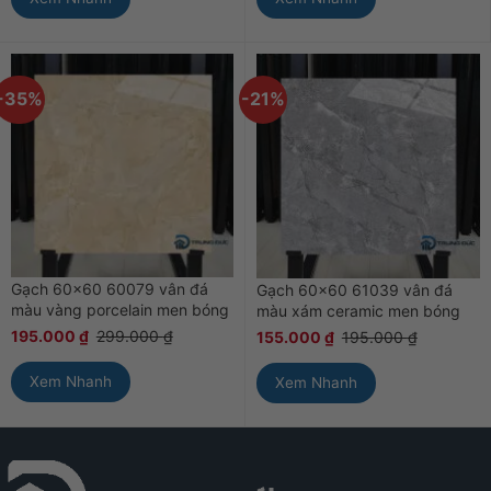
-35%
-21%
Gạch 60×60 60079 vân đá
Gạch 60×60 61039 vân đá
màu vàng porcelain men bóng
màu xám ceramic men bóng
195.000
₫
299.000
₫
155.000
₫
195.000
₫
Xem Nhanh
Xem Nhanh