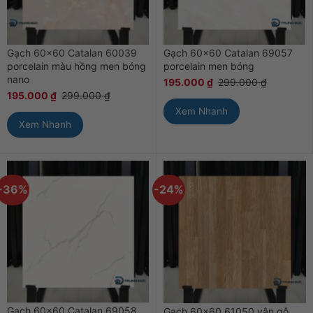
Gạch 60×60 Catalan 60039
Gạch 60×60 Catalan 69057
porcelain màu hồng men bóng
porcelain men bóng
nano
195.000
₫
299.000
₫
195.000
₫
299.000
₫
Xem Nhanh
Xem Nhanh
-36%
-24%
Gạch 60×60 Catalan 69058
Gạch 60×60 61050 vân gỗ