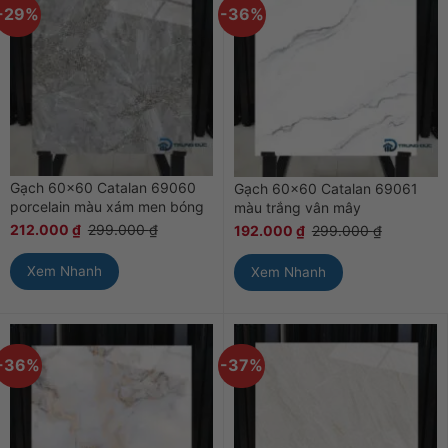
-29%
-36%
Gạch 60×60 Catalan 69060
Gạch 60×60 Catalan 69061
porcelain màu xám men bóng
màu trắng vân mây
212.000
₫
299.000
₫
192.000
₫
299.000
₫
Xem Nhanh
Xem Nhanh
-36%
-37%