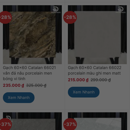
-28%
-28%
Gạch 60×60 Catalan 66021
Gạch 60×60 Catalan 66022
vân đá nâu porcelain men
porcelain màu ghi men matt
bóng vi tinh
215.000
₫
299.000
₫
235.000
₫
325.000
₫
Xem Nhanh
Xem Nhanh
-37%
-37%