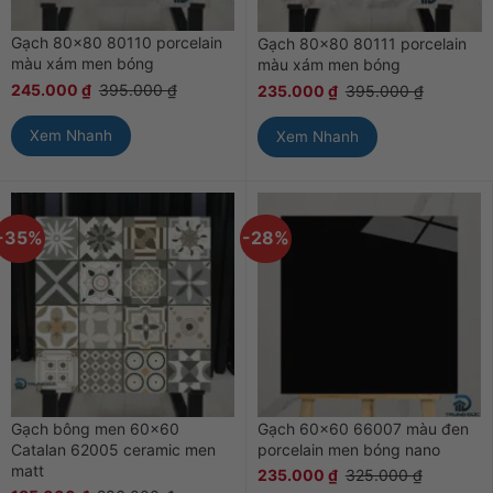
Gạch 80×80 80110 porcelain
Gạch 80×80 80111 porcelain
màu xám men bóng
màu xám men bóng
245.000
₫
395.000
₫
235.000
₫
395.000
₫
Xem Nhanh
Xem Nhanh
-35%
-28%
Gạch bông men 60×60
Gạch 60×60 66007 màu đen
Catalan 62005 ceramic men
porcelain men bóng nano
matt
235.000
₫
325.000
₫