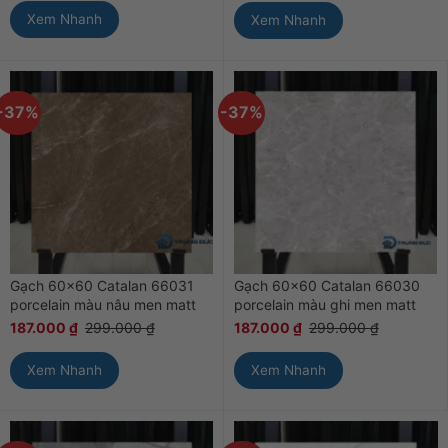
Xem Nhanh
Xem Nhanh
-37%
-37%
Gạch 60×60 Catalan 66031
Gạch 60×60 Catalan 66030
porcelain màu nâu men matt
porcelain màu ghi men matt
187.000
₫
299.000
₫
187.000
₫
299.000
₫
Xem Nhanh
Xem Nhanh