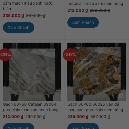
cẩm thạch màu xanh nước
porcelain màu xám men bóng
biển
212.000
₫
299.000
₫
235.000
₫
367.000
₫
Xem Nhanh
Xem Nhanh
-29%
-36%
Gạch 60×60 Catalan 69064
Gạch 60×60 66025 vân đá
porcelain màu xám men bóng
màu cam porcelain men bóng
212.000
₫
299.000
₫
235.000
₫
367.000
₫
Xem Nhanh
Xem Nhanh