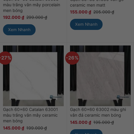
màu trắng vân mây porcelain
ceramic men matt
men bóng
155.000
₫
205.000
₫
192.000
₫
299.000
₫
Xem Nhanh
Xem Nhanh
-27%
-26%
Gạch 60×60 Catalan 63001
Gạch 60×60 63002 màu ghi
màu trắng vân mây ceramic
vân đá ceramic men bóng
men bóng
145.000
₫
195.000
₫
145.000
₫
199.000
₫