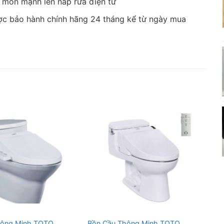
n mòn mạnh lên nắp rửa điện tử
c bảo hành chính hãng 24 tháng kể từ ngày mua
hông Minh TOTO
Bồn Cầu Thông Minh TOTO
Bồ