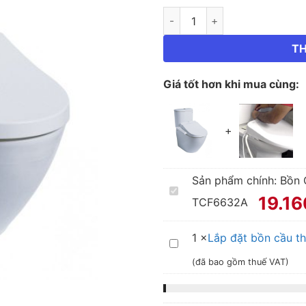
TH
Giá tốt hơn khi mua cùng:
+
Sản phẩm chính:
Bồn 
Bồn
19.1
TCF6632A
Cầu
Thông
1
×
Lắp đặt bồn cầu t
Lắp
Minh
(đã bao gồm thuế VAT)
đặt
TOTO
bồn
CS761DW8