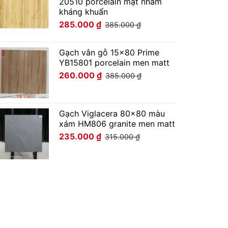
20510 porcelain mặt nhám
kháng khuẩn
285.000
₫
385.000
₫
Gạch vân gỗ 15x80 Prime
YB15801 porcelain men matt
260.000
₫
385.000
₫
Gạch Viglacera 80x80 màu
xám HM806 granite men matt
235.000
₫
315.000
₫
n Cầu Thông Minh TOTO