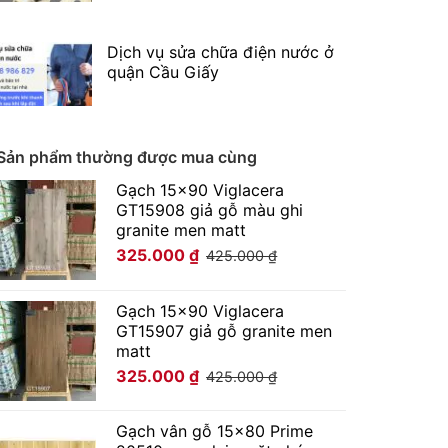
Dịch vụ sửa chữa điện nước ở
quận Cầu Giấy
Sản phẩm thường được mua cùng
Gạch 15x90 Viglacera
GT15908 giả gỗ màu ghi
granite men matt
325.000
₫
425.000
₫
Gạch 15x90 Viglacera
GT15907 giả gỗ granite men
matt
325.000
₫
425.000
₫
Gạch vân gỗ 15x80 Prime