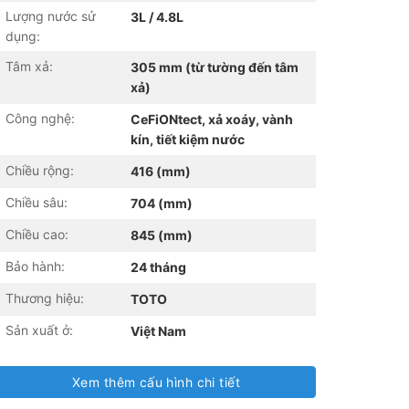
Lượng nước sử
3L / 4.8L
dụng:
Tâm xả:
305 mm (từ tường đến tâm
xả)
Công nghệ:
CeFiONtect, xả xoáy, vành
kín, tiết kiệm nước
Chiều rộng:
416 (mm)
Chiều sâu:
704 (mm)
Chiều cao:
845 (mm)
Bảo hành:
24 tháng
Thương hiệu:
TOTO
Sản xuất ở:
Việt Nam
Xem thêm cấu hình chi tiết