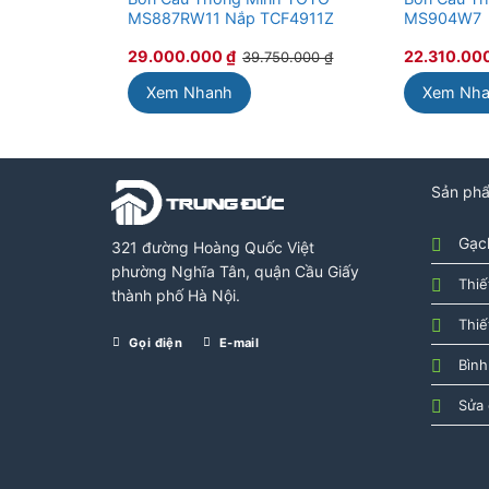
MS887RW11 Nắp TCF4911Z
MS904W7
29.000.000
₫
22.310.00
39.750.000
₫
Xem Nhanh
Xem Nh
Sản ph
Gạch
321 đường Hoàng Quốc Việt
phường Nghĩa Tân, quận Cầu Giấy
Thiế
thành phố Hà Nội.
Thiế
Gọi điện
E-mail
Bình
Sửa 