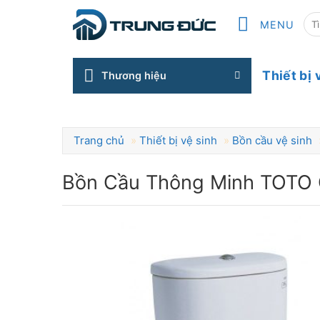
Skip
T
MENU
to
content
ki
Thiết bị 
Thương hiệu
Trang chủ
»
Thiết bị vệ sinh
»
Bồn cầu vệ sinh
Bồn Cầu Thông Minh TOT