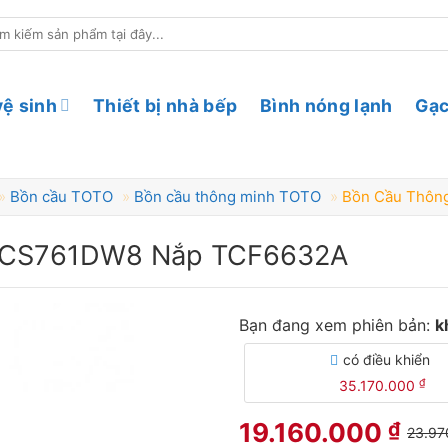
ìm
ếm:
vệ sinh
Thiết bị nhà bếp
Bình nóng lạnh
Gạc
»
Bồn cầu TOTO
»
Bồn cầu thông minh TOTO
»
Bồn Cầu Thôn
O CS761DW8 Nắp TCF6632A
Bồn Cầu Thông Minh
Bạn đang xem phiên bản:
k
có điều khiển
₫
35.170.000
19.160.000
₫
23.97