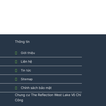
887CRW12 Nắp TCF4911EZ
.000.000
₫
41.120.000
₫
Xem Nhanh
Thông tin
Giới thiệu
Liên hệ
Tin tức
Sitemap
Chính sách bảo mật
Chung cư
The Reflection West Lake
Võ Chí
Công