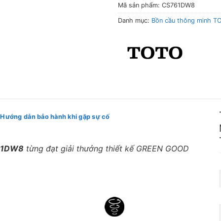
cầu
Mã sản phẩm:
CS761DW8
Nắp
thông
Danh mục:
Bồn cầu thông minh T
TCF6632A
minh
Hướng dẫn bảo hành khi gặp sự cố
761DW8
từng đạt giải thưởng thiết kế GREEN GOOD