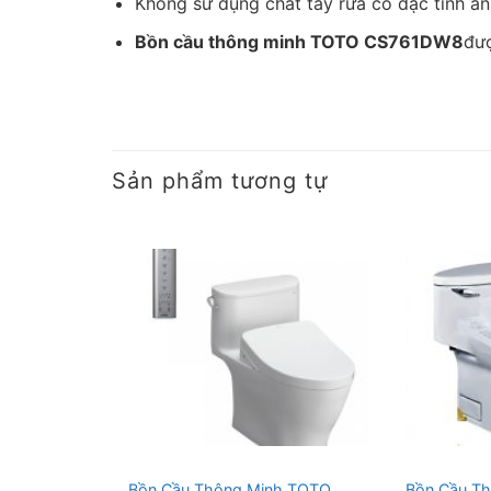
Không sử dụng chất tẩy rửa có đặc tính ă
Bồn cầu thông minh TOTO CS761DW8
đượ
Sản phẩm tương tự
Bồn Cầu Thông Minh TOTO
Bồn Cầu T