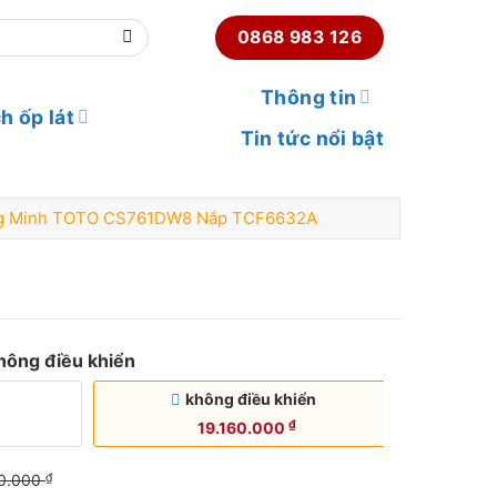
0868 983 126
Thông tin
h ốp lát
Tin tức nổi bật
g Minh TOTO CS761DW8 Nắp TCF6632A
 TOTO CS761DW8 Nắp TCF6632A số lượng
hông điều khiển
không điều khiển
₫
19.160.000
0.000
₫