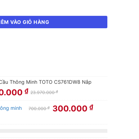
ÊM VÀO GIỎ HÀNG
Cầu Thông Minh TOTO CS761DW8 Nắp
₫
60.000
₫
23.970.000
Giá
Giá
₫
300.000
hông minh
₫
700.000
gốc
hiện
là:
tại
700.000 ₫.
là:
300.000 ₫.