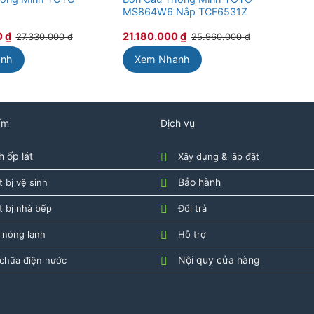
MS864W6 Nắp TCF6531Z
MS
0
₫
21.180.000
₫
30
27.330.000
₫
25.960.000
₫
anh
Xem Nhanh
ẩm
Dịch vụ
 ốp lát
Xây dựng & lắp đặt
Bảo hành
t bị vệ sinh
t bị nhà bếp
Đổi trả
 nóng lạnh
Hỗ trợ
Nội quy cửa hàng
chữa điện nước