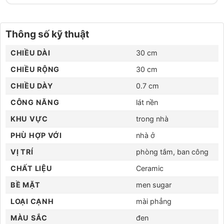
Thông số kỹ thuật
CHIỀU DÀI
30 cm
CHIỀU RỘNG
30 cm
CHIỀU DÀY
0.7 cm
CÔNG NĂNG
lát nền
KHU VỰC
trong nhà
PHÙ HỢP VỚI
nhà ở
VỊ TRÍ
phòng tắm, ban công
CHẤT LIỆU
Ceramic
BỀ MẶT
men sugar
LOẠI CẠNH
mài phẳng
MÀU SẮC
đen