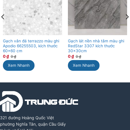
Gạch vân đá terrazzo màu ghi
Gạch lát nền nhà tắm màu ghi
Apodio 66255503, kích thước
RedStar 3307 kích thước
60×60 cm
30x30cm
0
₫
0
₫
0
₫
0
₫
Xem Nhanh
Xem Nhanh
321 đường Hoàng Quốc Việt
phường Nghĩa Tân, quận Cầu Giấy