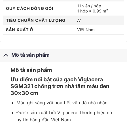
11 viên / hộp
QUY CÁCH ĐÓNG GÓI
1 hộp = 0,99 m²
TIÊU CHUẨN CHẤT LƯỢNG
A1
SẢN XUẤT Ở
Việt Nam
Mô tả sản phẩm
Đăng ký nhận tư vấn
Mô tả sản phẩm
Ưu điểm nổi bật của gạch Viglacera
Dịch vụ quý khách cần nhận tư vấn
SGM321 chống trơn nhà tắm màu đen
Thiết bị phòng tắm
30×30 cm
Màu ghi sáng với họa tiết vân đá nhã nhặn.
Gạch ốp lát
Được sản xuất bởi Viglacera, thương hiệu có
Thiết bị phòng bếp
uy tín hàng đầu Việt Nam.
Dịch vụ sửa chữa, lắp đặt