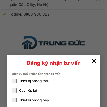
quận Cầu Giấy, Hà Nội.
Hotline: 0868 986 829
Nhận thêm thông tin
×
Đăng ký nhận tư vấn
Để lại thông tin và lời nhắn chi tiết nếu quý
khách cần được hỗ trợ về thông tin sản phẩm,
Dịch vụ quý khách cần nhận tư vấn
chương trình khuyến mại, thông số kỹ thuật và
Thiết bị phòng tắm
nhiều hơn thế nữa.
Gạch ốp lát
Thiết bị phòng bếp