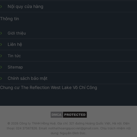
Nội quy cửa hàng
Thông tin
Giới thiệu
Liên hệ
Tin tức
Sitemap
Chính sách bảo mật
Chung cư
The Reflection West Lake
Võ Chí Công
© 2026 Công ty TNHH Hồng Huệ. Địa chỉ: 321 đường Hoàng Quốc Việt, Hà nội. Điện
thoại: 024 37567826. Email: noithathoangquocviet@gmail.com. Chịu trách nhiệm nội
dung: Nguyễn Đình Đức.