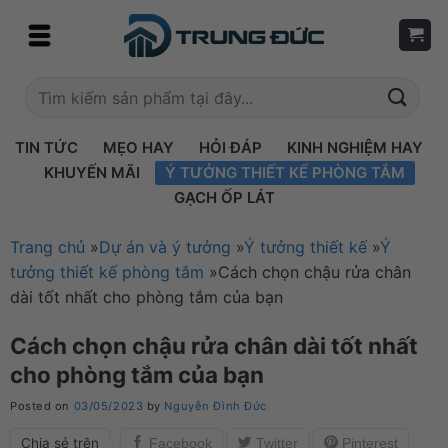
Skip
to
content
Tìm
kiếm:
TIN TỨC
MẸO HAY
HỎI ĐÁP
KINH NGHIỆM HAY
KHUYẾN MÃI
Ý TƯỞNG THIẾT KẾ PHÒNG TẮM
GẠCH ỐP LÁT
Trang chủ
»
Dự án và ý tưởng
»
Ý tưởng thiết kế
»
Ý
tưởng thiết kế phòng tắm
»
Cách chọn chậu rửa chân
dài tốt nhất cho phòng tắm của bạn
Cách chọn chậu rửa chân dài tốt nhất
cho phòng tắm của bạn
Posted on
03/05/2023
by
Nguyễn Đình Đức
Chia sẻ trên