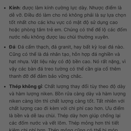
Kính
: được làm kính cường lực dày. Nhược điểm là
dễ vỡ. Điều đó làm cho nó không phải là sự lựa chọn
tốt nhất cho các khu vực có mật độ sử dụng cao
hoặc phòng tắm trẻ em. Chúng có thể để lộ các đốm
nước nếu không được lau chùi thường xuyên.
Đá
: Đá cẩm thạch, đá granit, hay bất kỳ loại đá nào.
Cũng có thể là đá nhân tạo, hỗn hợp đá nghiền và
hạt nhựa. Vật liệu này có độ bền cao. Nó rất nặng, vì
vậy các bàn đá treo tường có thể cần gia cố thêm
thanh đỡ để đảm bảo vững chắc.
Thép không gỉ
: Chất lượng thay đổi tùy theo độ dày
và hàm lượng niken. Bồn rửa càng dày và hàm lượng
niken càng lớn thì chất lượng càng tốt. Tất nhiên với
chất lượng cao đi kèm với chi phí cao hơn. Ưu điểm
là bền và dễ lau chùi. Thép dày hơn giúp chống lại
các đốm nước và vết lõm. Thép mỏng hơn thì tiết
kiệm chi phí hơn. Thép mỏng cũng có thể bị móp